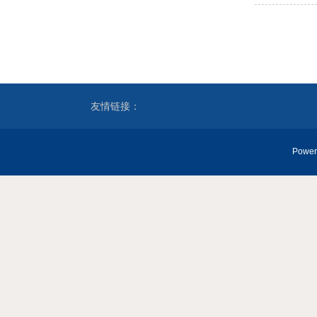
友情链接：
Power