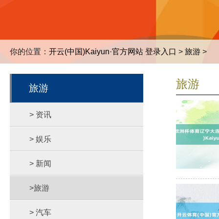
你的位置：
开云(中国)Kaiyun·官方网站 登录入口
>
旅游
>
旅游
旅游
> 资讯
> 娱乐
> 新闻
>旅游
> 汽车