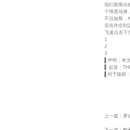
咱们新推出
个维度动身
不仅如斯，
实在作念到
飞速点击下
1
2
3
▌声明：本
▌ 起首：T
▌对于版权
上一篇：
开
下一篇：
欧