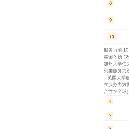
服务力前 1
英国 3 所
加州大学伯克
列国服务力
1.英国大学
在服务力方
合性在全球