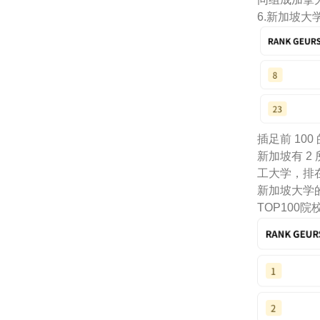
6.新加坡大
插足前 10
新加坡有 
工大学，排在
新加坡大学
TOP100院