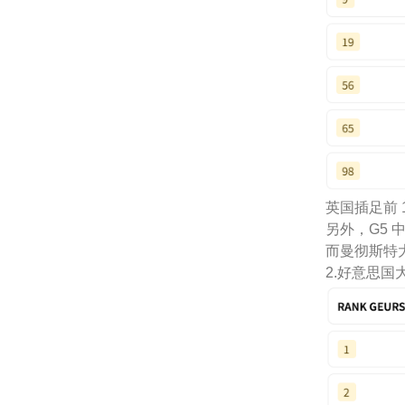
英国插足前 1
另外，G5 中
而曼彻斯特大
2.好意思国