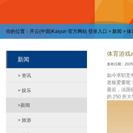
你的位置：
开云(中国)Kaiyun·官方网站 登录入口
>
新闻
> 
体育游戏a
新闻
发布日期：2025-
如今求职竞
> 资讯
老板爱重呢
最近，法国征
> 娱乐
的 250 所
>新闻
> 旅游